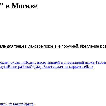
" в Москве
але для танцев, лаковое покрытие поручней. Крепление к с
еские покрытия
Полы с амортизацией и спортивный паркет
Гарде
слуги
Наши работы
Одежда Балетмаркет на маркетплейсах