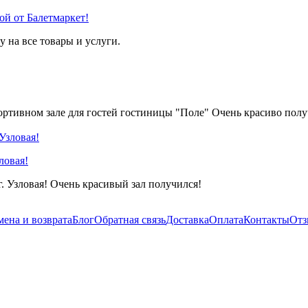
ой от Балетмаркет!
 на все товары и услуги.
портивном зале для гостей гостиницы "Поле" Очень красиво пол
ловая!
. Узловая! Очень красивый зал получился!
мена и возврата
Блог
Обратная связь
Доставка
Оплата
Контакты
От