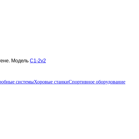
тене. Модель
С1-2v2
робные системы
Хоровые станки
Спортивное оборудование