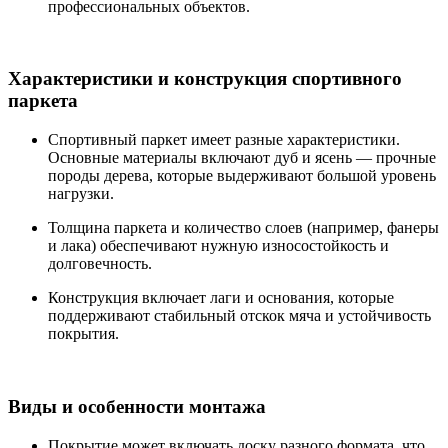
профессиональных объекто
в
.
Характеристики и конструкция спортивного
паркета
Спортивный паркет имеет разные характеристики.
Основные материалы включают
дуб
и
ясень
— прочные
породы дерева
, которые выдерживают
большой
уровень
нагрузки.
Толщина
паркета и количество слоев (например,
фанеры
и
лак
а
) обеспечивают нужную износостойкость и
долговечность.
Конструкция включает
лаги
и
основания
, которые
поддерживают стабильный
отскок мяча
и устойчивость
покрытия.
Виды и особенности монтажа
Покрытие может включать
доск
у
разного формата, что