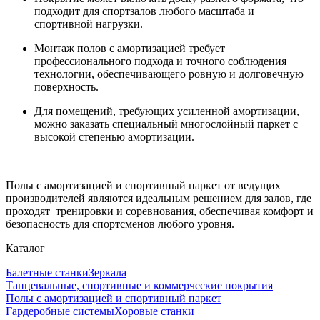
подходит для спортзалов любого масштаба и
спортивной
нагрузки
.
Монтаж
полов с амортизацией требует
профессионального подхода и точного соблюдения
технологии, обеспечивающего ровную и долговечную
поверхност
ь
.
Для помещений, требующих усиленной амортизации,
можно
заказать
специальный многослойный паркет с
высокой степенью амортизации.
Полы с амортизацией
и спортивный паркет от ведущих
п
роизводителей
являются идеальным решением для залов, где
проходят тренировки и соревнования, обеспечивая комфорт и
безопасность для
спортсменов
любого уровня.
Каталог
Балетные станки
Зеркала
Танцевальные, спортивные и коммерческие покрытия
Полы с амортизацией и спортивный паркет
Гардеробные системы
Хоровые станки