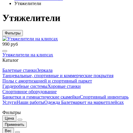
Утяжелители
Утяжелители
Фильтры
990 руб
Утяжелители на клипсах
Каталог
Балетные станки
Зеркала
Танцевальные, спортивные и коммерческие покрытия
Полы с амортизацией и спортивный паркет
Гардеробные системы
Хоровые станки
Спортивное оборудование
Банкетки и гимнастические скамейки
Спортивный инвентарь
Услуги
Наши работы
Одежда Балетмаркет на маркетплейсах
Фильтры
Цена
Применить
Вес