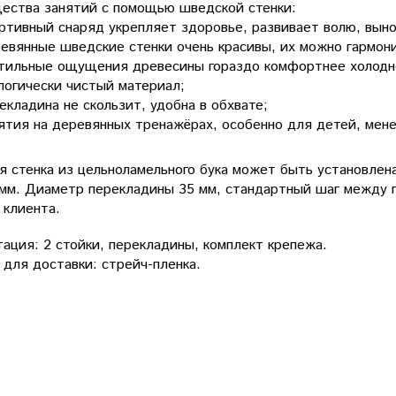
ества занятий с помощью шведской стенки:
ртивный снаряд укрепляет здоровье, развивает волю, выно
евянные шведские стенки очень красивы, их можно гармони
тильные ощущения древесины гораздо комфортнее холодн
логически чистый материал;
екладина не скользит, удобна в обхвате;
ятия на деревянных тренажёрах, особенно для детей, мене
 стенка из цельноламельного бука может быть установлен
мм. Диаметр перекладины 35 мм, стандартный шаг между п
 клиента.
ация: 2 стойки, перекладины, комплект крепежа.
 для доставки: стрейч-пленка.