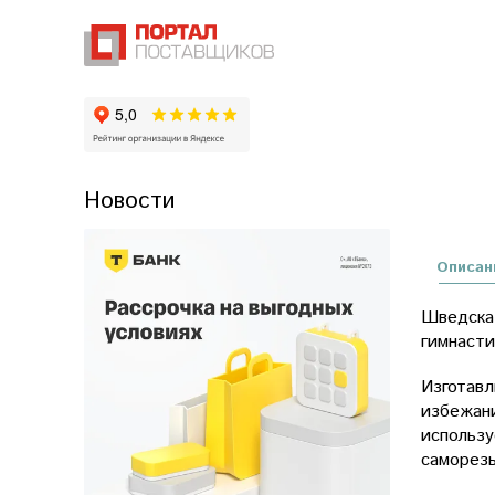
Новости
Описан
Шведская
гимнасти
Изготавл
избежани
использу
саморезы