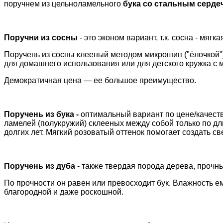
поручнем из цельноламельного
бука со стальным серде
Поручни из сосны
- это эконом вариант, т.к. сосна - мя
Поручень из сосны клееный методом микрошип ("ёлочкой"), 
для домашнего использования или для детского кружка с 
Демократичная цена — ее большое преимущество.
Поручень из бука -
оптимальный вариант по цене/качеств
ламелей (полукружий) склееных между собой только по д
долгих лет. Мягкий розоватый оттенок помогает создать св
Поручень из дуба
- также твердая порода дерева, проч
По прочности он равен или превосходит бук. Влажность 
благородной и даже роскошной.