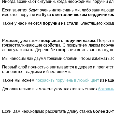
Иногда возникают ситуации, когда необходимы поручни дли
Если занятия будут очень интенсивными, либо занимающие
имеются поручни
из бука с металлическим сердечнико
Также у нас имеются
поручни из стали
, блестящего хром
Рекомендуем также
покрывать поручни лаком
. Покрыти
грязеотталкивающие свойства. С покрытием лаком поручни
легко ухаживать. Дерево без покрытия впитывает влагу, по
Мы наносим лак двумя тонкими слоями, чтобы избежать эф
Первый слой полностью впитывается в дерево и препятст
становятся гладкими и блестящими.
Также мы можем
покрасить поручень в любой цвет
из наше
Дополнительно вы можете укомплектовать станок
боковым
Если Вам необходимо рассчитать длину станка
более 10-