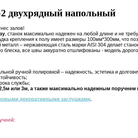
-2 двухрядный напольный
нес залов!
зу
, станок максимально надежен на любой длине и не требу
адка крепления к полу имеет размеры 100мм*300мм, что поз
 металл – нержавеющая сталь марки AISI 304 делает стан
блеска, все швы аккуратно отшлифованы - модель дорогого
льной ручной полировкой – надежность, эстетика и долгове
стойчивость;
срока службы;
2,5м или 3м, а также максимально надежным поручнем
ковыми декоративными заглушками
.
учней: