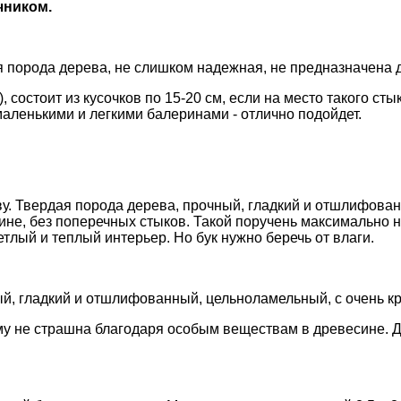
чником.
гкая порода дерева, не слишком надежная, не предназначена
состоит из кусочков по 15-20 см, если на место такого сты
маленькими и легкими балеринами - отлично подойдет.
у. Твердая порода дерева, прочный, гладкий и отшлифованн
лине, без поперечных стыков. Такой поручень максимально
етлый и теплый интерьер. Но бук нужно беречь от влаги.
ный, гладкий и отшлифованный, цельноламельный, с очень 
ему не страшна благодаря особым веществам в древесине. 