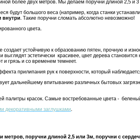
ной более двух метров. Мы делаем поручни длиной 2,5 и 3 м
ся будут большого веса (например, когда станки устанавли
м внутри
. Такие поручни сломать абсолютно невозможно!
ированного цвета.
е создает устойчивую к образованию пятен, прочную и изно
 выглядят эстетически красивее, цвет дерева становится 
т и грязь и со временем темнеет.
фекта прилипания рук к поверхности, который наблюдается
вует дальнейшему впитыванию различных бытовых загрязне
й палитры красок. Самые востребованные цвета - беленый 
и декоративными заглушками
.
ти метров, поручни длиной 2,5 или 3м, поручни с серде