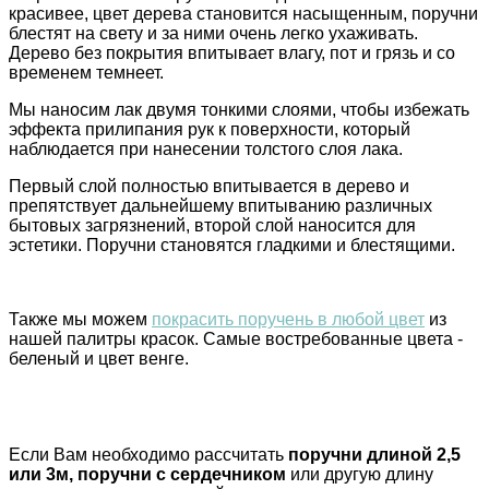
красивее, цвет дерева становится насыщенным, поручни
блестят на свету и за ними очень легко ухаживать.
Дерево без покрытия впитывает влагу, пот и грязь и со
временем темнеет.
Мы наносим лак двумя тонкими слоями, чтобы избежать
эффекта прилипания рук к поверхности, который
наблюдается при нанесении толстого слоя лака.
Первый слой полностью впитывается в дерево и
препятствует дальнейшему впитыванию различных
бытовых загрязнений, второй слой наносится для
эстетики. Поручни становятся гладкими и блестящими.
Также мы можем
покрасить поручень в любой цвет
из
нашей палитры красок. Самые востребованные цвета -
беленый и цвет венге.
Если Вам необходимо рассчитать
поручни длиной 2,5
или 3м, поручни с сердечником
или другую длину