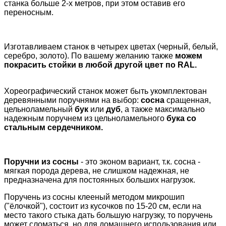
станка больше 2-х метров, при этом оставив его
переносным.
Изготавливаем станок в четырех цветах (черный, белый,
серебро, золото). По вашему желанию также
можем
покрасить стойки в любой другой цвет по RAL.
Хореографический станок может быть укомплектован
деревянными поручнями на выбор:
сосна
сращенная,
цельноламельный
бук
или
дуб
, а также максимально
надежным поручнем из цельноламельного
бука со
стальным сердечником.
Поручни из сосны
- это эконом вариант, т.к. сосна -
мягкая порода дерева, не слишком надежная, не
предназначена для постоянных больших нагрузок.
Поручень из сосны клееный методом микрошип
("ёлочкой"), состоит из кусочков по 15-20 см, если на
место такого стыка дать большую нагрузку, то поручень
может сломаться, но для домашнего использования или